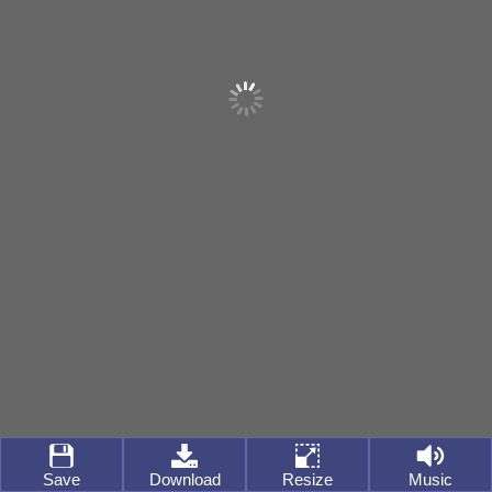
Save
Download
Resize
Music